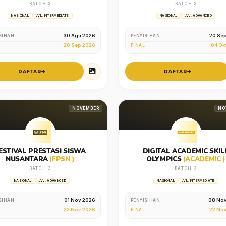
BATCH 3
BATCH 3
NASIONAL
LVL. INTERMEDIATE
NASIONAL
LVL. ADVANCED
30 Agu 2026
20 Se
SIHAN
PENYISIHAN
20 Sep 2026
04 Ok
FINAL
DAFTAR
DAFTAR
NOVEMBER
NO
ESTIVAL PRESTASI SISWA
DIGITAL ACADEMIC SKIL
NUSANTARA
(FPSN )
OLYMPICS
(ACADEMIC )
BATCH 3
BATCH 2
NASIONAL
LVL. ADVANCED
NASIONAL
LVL. INTERMEDIATE
01 Nov 2026
08 No
SIHAN
PENYISIHAN
22 Nov 2026
22 No
FINAL