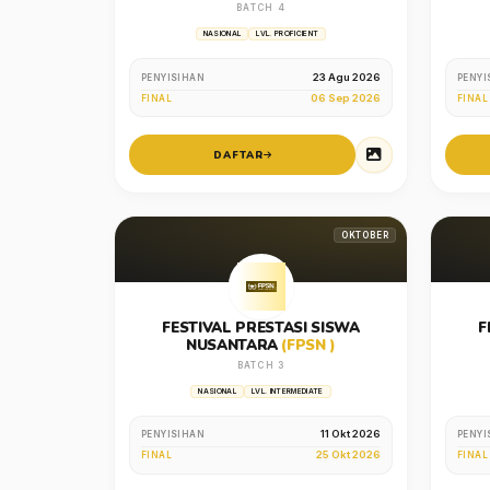
BATCH 4
NASIONAL
LVL. PROFICIENT
23 Agu 2026
PENYISIHAN
PENYI
06 Sep 2026
FINAL
FINAL
DAFTAR
OKTOBER
FESTIVAL PRESTASI SISWA
F
NUSANTARA
(FPSN )
BATCH 3
NASIONAL
LVL. INTERMEDIATE
11 Okt 2026
PENYISIHAN
PENYI
25 Okt 2026
FINAL
FINAL