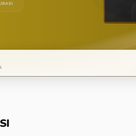
URASI
i.
SI