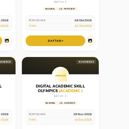
BATCH 3
NASIONAL
LVL. PROFICIENT
p 2026
04 Okt 2026
PENYISIHAN
t 2026
25 Okt 2026
FINAL
DAFTAR
VEMBER
NOVEMBER
L
DIGITAL ACADEMIC SKILL
OLYMPICS
(ACADEMIC )
BATCH 2
NASIONAL
LVL. ADVANCED
v 2026
29 Nov 2026
PENYISIHAN
v 2026
13 Des 2026
FINAL